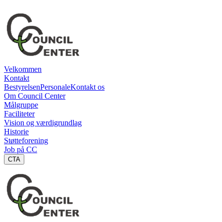
Velkommen
Kontakt
Bestyrelsen
Personale
Kontakt os
Om Council Center
Målgruppe
Faciliteter
Vision og værdigrundlag
Historie
Støtteforening
Job på CC
CTA