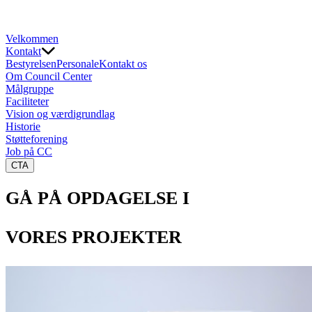
Velkommen
Kontakt
Bestyrelsen
Personale
Kontakt os
Om Council Center
Målgruppe
Faciliteter
Vision og værdigrundlag
Historie
Støtteforening
Job på CC
CTA
GÅ PÅ OPDAGELSE I
VORES PROJEKTER