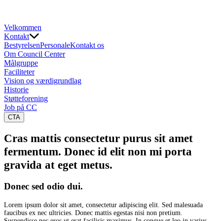
Velkommen
Kontakt
Bestyrelsen
Personale
Kontakt os
Om Council Center
Målgruppe
Faciliteter
Vision og værdigrundlag
Historie
Støtteforening
Job på CC
CTA
Cras mattis consectetur purus sit amet
fermentum. Donec id elit non mi porta
gravida at eget metus.
Donec sed odio dui.
Lorem ipsum dolor sit amet, consectetur adipiscing elit. Sed malesuada
faucibus ex nec ultricies. Donec mattis egestas nisi non pretium.
Suspendisse nec eros ut erat facilisis maximus. In congue et leo in varius.