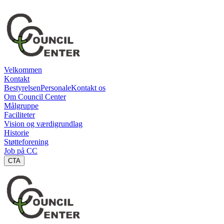
Velkommen
Kontakt
Bestyrelsen
Personale
Kontakt os
Om Council Center
Målgruppe
Faciliteter
Vision og værdigrundlag
Historie
Støtteforening
Job på CC
CTA